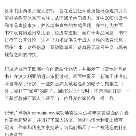
这本书由两名丹麦人撰写，旨在通过让学童质疑社会规范并为
更好的教育体系而奋斗，从而赋予他们权力。其中20页涉及性
和毒品直接事实，并以坦率直白的方式呈现。在性行为方面，
书中没有回避日常用语，也没有道歉。而对于毒品问题，书中
进行了公开讨论。这本书力求提供关于成人世界的教育信息，
而多年来，这些信息一直被隐瞒着。这就是无政府主义与现有
规范之间的冲突。
纪录片展示了欧洲社会的武装化趋势，并揭示了《震惊世界的
书》在澳大利亚的进口审批过程。画面中显示，新闻工作者们
亲自考察了情况。一些郊区妇女戴着温和的帽子，聚集在门
外，竖起了“嘘声”的牌子。回顾这些片段时，不禁感到好笑。一
个基督教保守派人士甚至与一位丹麦作家长得一模一样。
纪录片导演Anemogiannis成功地将这两位40年未曾谋面的丹麦
作家重新聚首，并进行了深入访谈。他还与澳大利亚出版商、
记者、作家和历史学家交谈，为我们揭示了一个被遗忘的社会
历史章节。