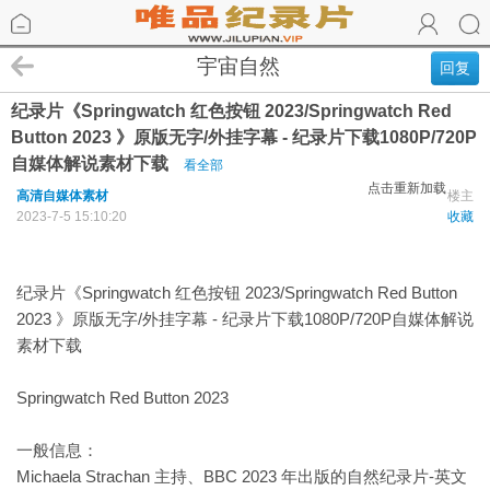
宇宙自然
回复
纪录片《Springwatch 红色按钮 2023/Springwatch Red
Button 2023 》原版无字/外挂字幕 - 纪录片下载1080P/720P
自媒体解说素材下载
看全部
点击重新加载
高清自媒体素材
楼主
2023-7-5 15:10:20
收藏
纪录片《Springwatch 红色按钮 2023/Springwatch Red Button
2023 》原版无字/外挂字幕 - 纪录片下载1080P/720P自媒体解说
素材下载
Springwatch Red Button 2023
一般信息：
Michaela Strachan 主持、BBC 2023 年出版的自然纪录片-英文