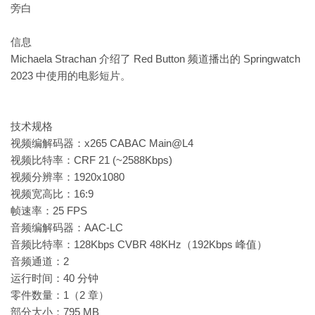
旁白
信息
Michaela Strachan 介绍了 Red Button 频道播出的 Springwatch
2023 中使用的电影短片。
技术规格
视频编解码器：x265 CABAC Main@L4
视频比特率：CRF 21 (~2588Kbps)
视频分辨率：1920x1080
视频宽高比：16:9
帧速率：25 FPS
音频编解码器：AAC-LC
音频比特率：128Kbps CVBR 48KHz（192Kbps 峰值）
音频通道：2
运行时间：40 分钟
零件数量：1（2 章）
部分大小：795 MB