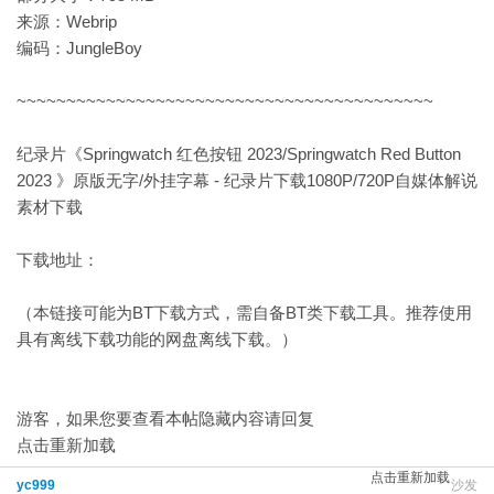
来源：Webrip
编码：JungleBoy
~~~~~~~~~~~~~~~~~~~~~~~~~~~~~~~~~~~~~~~~~~
纪录片《Springwatch 红色按钮 2023/Springwatch Red Button
2023 》原版无字/外挂字幕 - 纪录片下载1080P/720P自媒体解说
素材下载
下载地址：
（本链接可能为BT下载方式，需自备BT类下载工具。推荐使用
具有离线下载功能的网盘离线下载。）
游客，如果您要查看本帖隐藏内容请
回复
点击重新加载
点击重新加载
yc999
沙发