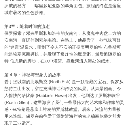
罗威的秘方——喀里多尼亚版的羊角面包。旅程的终点​​是这座
城市著名的金色沙滩。
第3章：随着时间的流逝
保罗探索了邓弗里斯和加洛韦的安南河，从魔鬼牛肉盆上方的
安南河一直延伸到索尔韦湾。在路上，他品尝了一些气味可疑
的“健康”温泉水，听到了令人不安的证据表明罗伯特·布鲁斯可
能是埃塞克斯男孩，并发现了爆炸性的魔鬼粥，然后追随罗伯
特·伯恩斯的脚步，在水中灌篮。靠近河流入海处的咸水。
第 4 章：神秘与想象力的故事
爱丁堡以南的北埃斯克 (North Esk) 是一颗隐藏的宝石。保罗从
彭特兰山出发，穿过充满神话和传说的风景。从风景如画、令
人愉快的哈比豪 (Habbie's Howe) 出发，他到达了罗斯林峡谷
(Roslin Glen)，这里激发了我们一些最伟大的艺术家和作家的灵
感 - es特别是悬崖上神秘的罗斯林教堂。后来，河流的力量被
用来造纸。保罗在前往爱丁堡附近海岸的古老穆塞尔堡之前发
现了工业遗产。