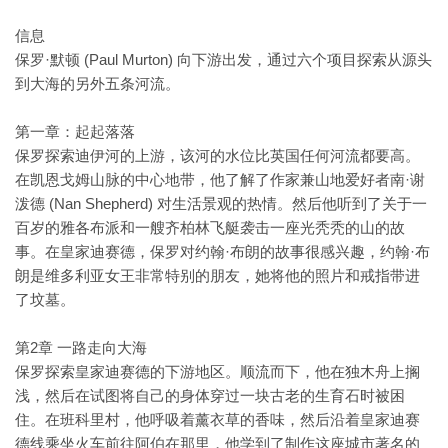
信息
保罗·默顿 (Paul Murton) 向下游出发，通过六个项目探索从源头
到大海的另外五条河流。
第一章：起起落落
保罗探索迪伊河的上游，该河的水位比英国任何河流都要高。
在凯恩戈姆山脉的中心地带，他了解了作家兼山地爱好者南·谢
泼德 (Nan Shepherd) 对生活景观的热情。然后他听到了关于一
百岁的雅各布派和一艘齐柏林飞艇袭击一座光秃秃的山的故
事。在皇家迪赛德，保罗对约翰·布朗的故事很感兴趣，约翰·布
朗是维多利亚女王非常特别的朋友，她将他的照片和戒指带进
了坟墓。
第2章 一路走向大海
保罗探索皇家迪赛德的下游地区。顺流而下，他在独木舟上搁
浅，然后在试图将自己的身体穿过一块古老的生育石时被困
住。在班科里村，他呼吸着薰衣草的香味，然后沿着皇家迪赛
德线乘坐火车前往阿伯在那里，他学到了制作这座城市著名的