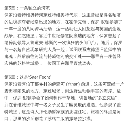
第5章：一条独立的河流
保罗沿着特维奥特河穿过特维奥特代尔，这里曾经是臭名昭著
的边境掠夺者经常出没的地方。在霍伊克镇，保罗·默顿参加了
一年一度的共同骑马活动，这一活动让人回想起与英国的边境
战争。在杰德堡，靠近中世纪修道院废墟的地方，保罗想起了
纳粹副领导人鲁道夫·赫斯的一次疯狂的夜间飞行。随后，保罗
与一名超自然现象研究人员一起，试图联系杰德堡旧监狱中的
鬼魂，然后前往河流与特威德河的交汇处——那里有一座曾经
宏伟的苏格兰城堡，一位国王在那里轰然离去。
第6章：这是‘Saer Fecht’
保罗沿着阿伯丁郡乡村的伊森河 (Ythan) 前进，这条河流经一片
麦田和闹鬼的地方。穿过城堡，到达野生动物丰富的海岸。途
中，保罗·默顿学会了如何制作干草堆、讲当地的“多立克语”，
并在菲维城堡中与一名女子发生了幽灵般的遭遇。他参观了盖
特城堡，这是诗人拜伦勋爵家族的废墟住宅。旅程的终点​​是河
口，那里的沙丘创造了苏格兰版的撒哈拉沙漠。