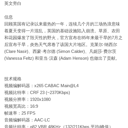
英文旁白
信息
回顾英国有记录以来最热的一年，连续几个月的三场热浪意味
着夏天变得一片混乱，英国的基础设施陷入崩溃。草原、农田
和花园爆发了毁灭性的野火，官方宣布在85年来最干旱的7月之
后宣布干旱，炎热天气席卷了该国大片地区。克莱尔·纳西尔
(Clare Nasir)、西蒙·考尔德 (Simon Calder)、凡妮莎·费尔茨
(Vanessa Feltz) 和亚当·汉森 (Adam Henson) 也做出了贡献。
技术规格
视频编解码器：x265 CABAC Main@L4
视频比特率：CRF 23 (~2370Kbps)
视频分辨率：1920x1080
视频宽高比：16:9
帧速率：25 FPS
音频编解码器：AAC-LC
音频比特率：q82 VBR 48KHz（132/211Kbps 平均/峰值）