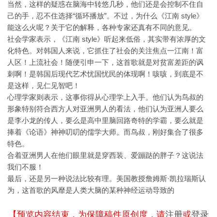
当然，这样的疑惑在脑海中转悠几秒，他们还是会控制不住自
己的手，忍不住选择“循环播放”。不过，为什么《江南 style》
能这么火呢？关于它的解释，各种专家还真有不同的意见。
社会学家表示，《江南 style》听起来低俗，其实带有浓厚的文
化特色。对韩国人来说，它抓住了社会的关注焦点一江南！富
人区！上流社会！随便引申一下，这首歌就是对贫富差距的讽
刺啊！是韩国后现代艺术忧国忧民的体现啊！咳咳，到底是不
是这样，见仁见智吧！
心理学家则表示，这事你得从心理学上入手。他们认为鸟叔的
形象特别符合西方人对亚洲男人的看法，他们认为亚洲人要么
是李小龙的传人，要么是高中里脑回路奇特的学霸，要么就是
捧着《论语》神神叨叨的儒学大师。而鸟叔，刚好集合了很多
特色。
合着亚洲男人在他们眼里就是穿西装、爱蹦跶的胖子？这说法
我们不服！
最后，还是另一种说法比较有理。美国教授詹姆斯·凯拉瑞斯认
为，这首歌的风靡是人类大脑的某种神经运动导致的
【预览内容结束，为保障稿件原创度，请
注册
或
登录