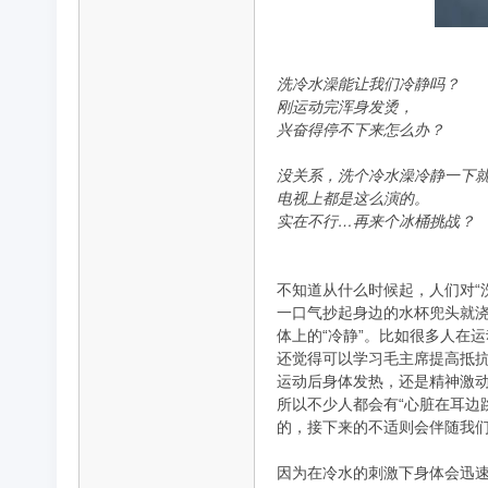
录
洗冷水澡能让我们冷静吗？
刚运动完浑身发烫，
兴奋得停不下来怎么办？
没关系，洗个冷水澡冷静一下
电视上都是这么演的。
实在不行…再来个冰桶挑战？
片
不知道从什么时候起，人们对“
一口气抄起身边的水杯兜头就
体上的“冷静”。比如很多人在
还觉得可以学习毛主席提高抵抗
运动后身体发热，还是精神激
所以不少人都会有“心脏在耳边
的，接下来的不适则会伴随我
因为在冷水的刺激下身体会迅速