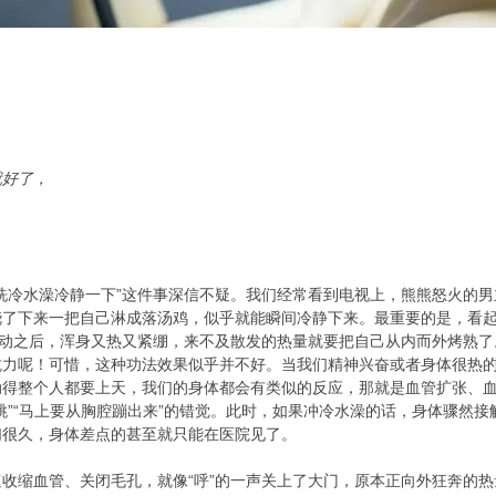
就好了，
洗冷水澡冷静一下”这件事深信不疑。我们经常看到电视上，熊熊怒火的
浇了下来一把自己淋成落汤鸡，似乎就能瞬间冷静下来。最重要的是，看
运动之后，浑身又热又紧绷，来不及散发的热量就要把自己从内而外烤熟
力呢！可惜，这种功法效果似乎并不好。当我们精神兴奋或者身体很热的
动得整个人都要上天，我们的身体都会有类似的反应，那就是血管扩张、
跳”“马上要从胸腔蹦出来”的错觉。此时，如果冲冷水澡的话，身体骤然接
们很久，身体差点的甚至就只能在医院见了。
收缩血管、关闭毛孔，就像“呼”的一声关上了大门，原本正向外狂奔的