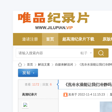
邀请注册
首页
超高清纪录片下载
原版
帖子
首页
解说文案
自媒体解说词
《洗冷水澡能让我们冷静吗
《洗冷水澡能让我们冷静吗
查看:
1172
|
回复:
6
唯
»
›
›
›
高清纪录片
发表于 2022-11-4 11:15:23
|