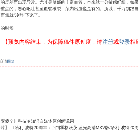
然的反差而出现异常。尤其是脑部的丰富血管，本来就十分敏感纤细，如
严重点的，恶心呕吐甚至血管破裂、颅内出血也是有的。所以，千万别跟
而然就“冷静”下来了。
动的时候
【预览内容结束，为保障稿件原创度，请
注册
或
登录
相
容请
回复
会变傻？》科技冷知识自媒体原创解说词
《哈利·波特20周年：回到霍格沃茨 蓝光高清MKV版/哈利·波特20周年特辑：重返霍格
》