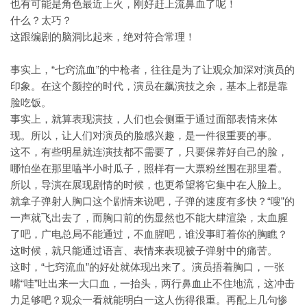
也有可能是角色最近上火，刚好赶上流鼻血了呢！
什么？太巧？
这跟编剧的脑洞比起来，绝对符合常理！
事实上，“七窍流血”的中枪者，往往是为了让观众加深对演员的
印象。在这个颜控的时代，演员在飙演技之余，基本上都是靠
脸吃饭。
事实上，就算表现演技，人们也会侧重于通过面部表情来体
现。所以，让人们对演员的脸感兴趣，是一件很重要的事。
这不，有些明星就连演技都不需要了，只要保养好自己的脸，
哪怕坐在那里嗑半小时瓜子，照样有一大票粉丝围在那里看。
所以，导演在展现剧情的时候，也更希望将它集中在人脸上。
就拿子弹射人胸口这个剧情来说吧，子弹的速度有多快？“嗖”的
一声就飞出去了，而胸口前的伤显然也不能大肆渲染，太血腥
了吧，广电总局不能通过，不血腥吧，谁没事盯着你的胸瞧？
这时候，就只能通过语言、表情来表现被子弹射中的痛苦。
这时，“七窍流血”的好处就体现出来了。演员捂着胸口，一张
嘴“哇”吐出来一大口血，一抬头，两行鼻血止不住地流，这冲击
力足够吧？观众一看就能明白一这人伤得很重。再配上几句惨