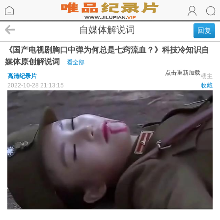
自媒体解说词
回复
《国产电视剧胸口中弹为何总是七窍流血？》科技冷知识自
媒体原创解说词
看全部
点击重新加载
高清纪录片
楼主
2022-10-28 21:13:15
收藏