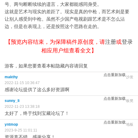
号、两句断断续续的遗言，大家都能感同身受。
这就是艺术与现实的差距了。现实是真的中枪，而艺术则是要
让别人感受到中枪。虽然不少国产电视剧跟艺术是不怎么沾
边，但是在表现上，还是按照这个思路在走的。
【预览内容结束，为保障稿件原创度，请
注册
或
登录
相应用户组查看全文】
游客，如果您要查看本帖隐藏内容请
回复
点击重新加载
makthy
沙发
2022-11-15 10:36:47
感谢论坛提供了这么多好资源啊
点击重新加载
sunny_li
板凳
2022-11-23 13:38:18
太好了，终于找到宝藏论坛了！
点击重新加载
yntmop
地板
2023-9-25 11:01:11
资源真不错，感谢分享！