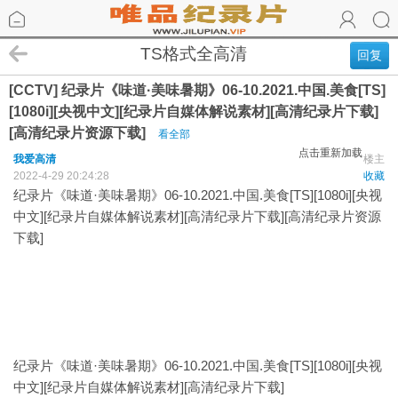
TS格式全高清
回复
[CCTV] 纪录片《味道·美味暑期》06-10.2021.中国.美食[TS]
[1080i][央视中文][纪录片自媒体解说素材][高清纪录片下载]
[高清纪录片资源下载]
看全部
点击重新加载
我爱高清
楼主
2022-4-29 20:24:28
收藏
纪录片《味道·美味暑期》06-10.2021.中国.美食[TS][1080i][央视
中文][纪录片自媒体解说素材][高清纪录片下载][高清纪录片资源
下载]
纪录片《味道·美味暑期》06-10.2021.中国.美食[TS][1080i][央视
中文][纪录片自媒体解说素材][高清纪录片下载]