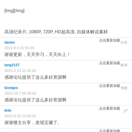
[img][/img]
高清纪录片, 1080P, 720P, HD超高清, 自媒体解说素材
点击重新加载
tianan
沙发
2022-9-6 22:55:09
谢谢更新，天天学习，天天向上！
点击重新加载
long3157
板凳
2023-2-13 11:44:18
感谢论坛提供了这么多好资源啊
点击重新加载
lizongzo
地板
2023-10-7 05:20:43
感谢论坛提供了这么多好资源啊
点击重新加载
ikite
#
5
2025-6-15 15:02:53
谢谢楼主分享，发现宝藏了。
点击重新加载