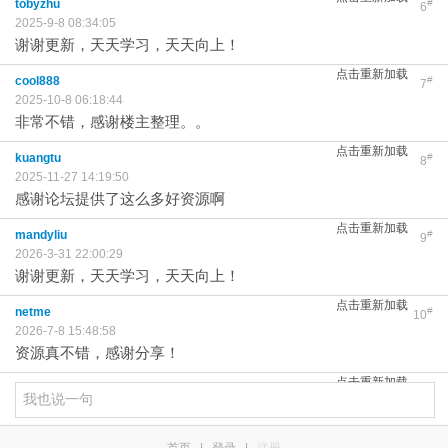
tobyzhu
#
6
2025-9-8 08:34:05
谢谢更新，天天学习，天天向上！
点击重新加载
cool888
#
7
2025-10-8 06:18:44
非常不错，感谢楼主整理。。
点击重新加载
kuangtu
#
8
2025-11-27 14:19:50
感谢论坛提供了这么多好资源啊
点击重新加载
mandyliu
#
9
2026-3-31 22:00:29
谢谢更新，天天学习，天天向上！
点击重新加载
netme
#
10
2026-7-8 15:48:58
资源真不错，感谢分享！
点击重新加载