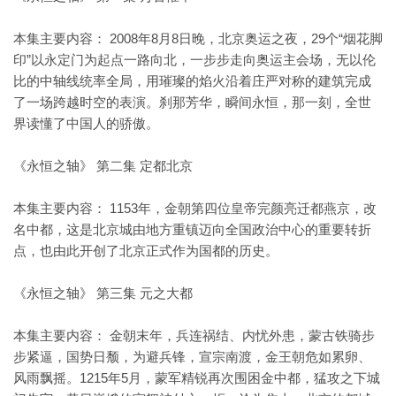
本集主要内容： 2008年8月8日晚，北京奥运之夜，29个“烟花脚
印”以永定门为起点一路向北，一步步走向奥运主会场，无以伦
比的中轴线统率全局，用璀璨的焰火沿着庄严对称的建筑完成
了一场跨越时空的表演。刹那芳华，瞬间永恒，那一刻，全世
界读懂了中国人的骄傲。
《永恒之轴》 第二集 定都北京
本集主要内容： 1153年，金朝第四位皇帝完颜亮迁都燕京，改
名中都，这是北京城由地方重镇迈向全国政治中心的重要转折
点，也由此开创了北京正式作为国都的历史。
《永恒之轴》 第三集 元之大都
本集主要内容： 金朝末年，兵连祸结、内忧外患，蒙古铁骑步
步紧逼，国势日颓，为避兵锋，宣宗南渡，金王朝危如累卵、
风雨飘摇。1215年5月，蒙军精锐再次围困金中都，猛攻之下城