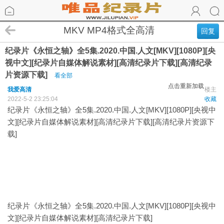
MKV MP4格式全高清
回复
纪录片《永恒之轴》全5集.2020.中国.人文[MKV][1080P][央
视中文][纪录片自媒体解说素材][高清纪录片下载][高清纪录
片资源下载]
看全部
点击重新加载
我爱高清
楼主
2022-5-2 23:25:04
收藏
纪录片《永恒之轴》全5集.2020.中国.人文[MKV][1080P][央视中
文][纪录片自媒体解说素材][高清纪录片下载][高清纪录片资源下
载]
纪录片《永恒之轴》全5集.2020.中国.人文[MKV][1080P][央视中
文][纪录片自媒体解说素材][高清纪录片下载]